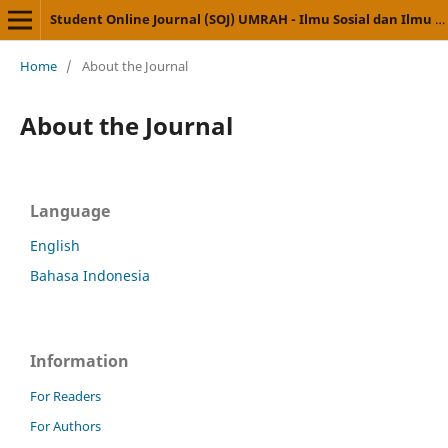
Student Online Journal (SOJ) UMRAH - Ilmu Sosial dan Ilmu Politik
Home
/
About the Journal
About the Journal
Language
English
Bahasa Indonesia
Information
For Readers
For Authors