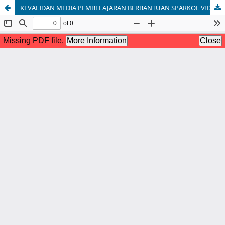
KEVALIDAN MEDIA PEMBELAJARAN BERBANTUAN SPARKOL VIDEOSCRIBE DENGAN KONTEKS KEMARITIMAN PADA MATERI PENYAJIAN DATA KELAS VII SMP