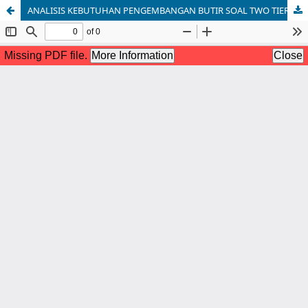
ANALISIS KEBUTUHAN PENGEMBANGAN BUTIR SOAL TWO TIER MULTIPLE CHOICE BERBASIS HIGH ORDER THINKING SKILLS (HOTS) PADA MATERI ASAM BASA