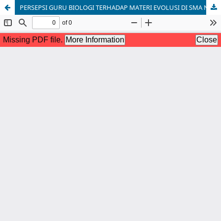
PERSEPSI GURU BIOLOGI TERHADAP MATERI EVOLUSI DI SMA NEGERI KOTA TANJUNGPINANG