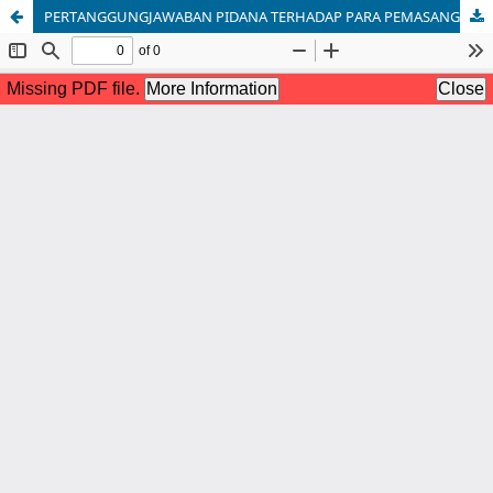
PERTANGGUNGJAWABAN PIDANA TERHADAP PARA PEMASANG IKLAN DAN PROMOSI BERMUATAN JUDI ONLINE MELALUI YOUTUBE