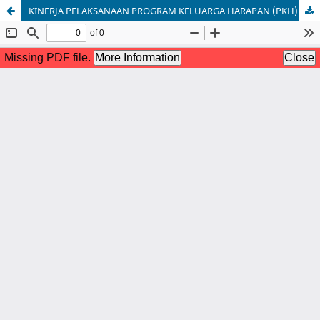
KINERJA PELAKSANAAN PROGRAM KELUARGA HARAPAN (PKH) DI KELURAHAN ALAI KECAMATAN UNGAR KABUPATEN KARIMUN