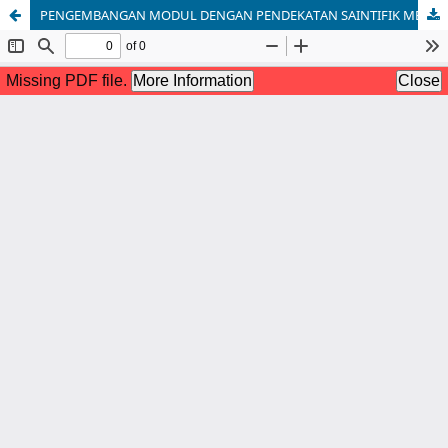
PENGEMBANGAN MODUL DENGAN PENDEKATAN SAINTIFIK MENGGUNAKAN KONTEKS KEMARITIMAN PADA MATERI PENYAJIAN DATA UNTUK KELAS VII