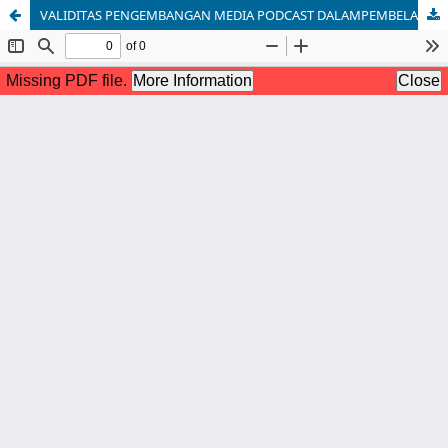
VALIDITAS PENGEMBANGAN MEDIA PODCAST DALAMPEMBELAJARAN BIOLOGI PADA MATERI KEANEKARAGAMANA HAYATI KELAS X SMA/MA