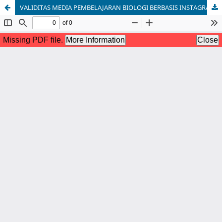
VALIDITAS MEDIA PEMBELAJARAN BIOLOGI BERBASIS INSTAGRAM SEBAGAI ALTERNATIF PEMBELAJARAN DARING PADA MATERI SISTEM PEREDARAN DARAH KELAS XI