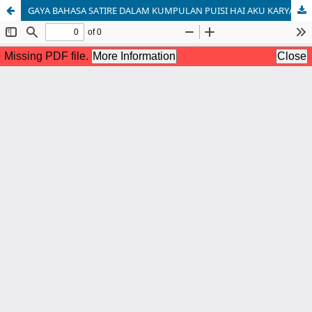
GAYA BAHASA SATIRE DALAM KUMPULAN PUISI HAI AKU KARYA NOORCA M. MASSARDI