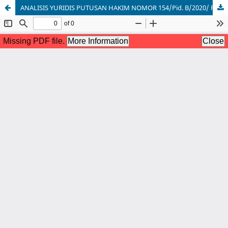
ANALISIS YURIDIS PUTUSAN HAKIM NOMOR 154/Pid. B/2020/ PN Tpg TENTANG PENIPUAN ARISAN ONLINE BERDASARKAN ASAS LEX SPECIALIS DEROGAT LEGI GENERALI