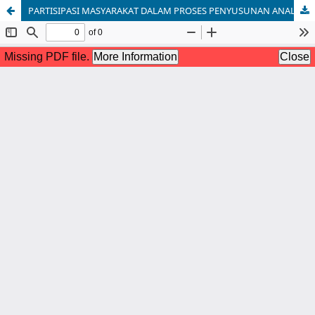
PARTISIPASI MASYARAKAT DALAM PROSES PENYUSUNAN ANALISIS MENGENAI DAMPAK LINGKUNGAN PADA PT. SAIPEM INDONESIA KARIMUN BRANCH