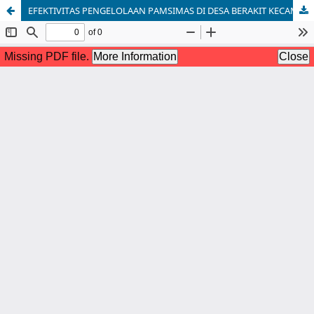
EFEKTIVITAS PENGELOLAAN PAMSIMAS DI DESA BERAKIT KECAMATAN TELUK SEBONG KABUPATEN BINTAN