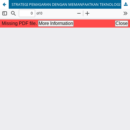
STRATEGI PEMASARAN DENGAN MEMANFAATKAN TEKNOLOGI INFORMASI & KOMUNIKASI UNTUK PEMBINAAN USAHA MIKRO DI KOTA TANJUNGPINANG