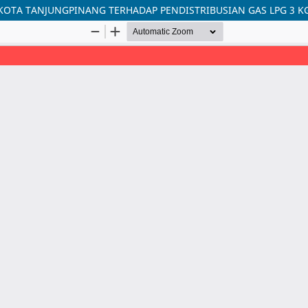
A TANJUNGPINANG TERHADAP PENDISTRIBUSIAN GAS LPG 3 KG BE